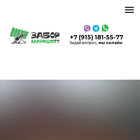
звонок
+7 (915) 181-55-77
Задай вопрос,
мы онлайн
5,0
Рейтинг в Яндекс
на
Каль
основании 52 отзывов
Производство, продажа
заборов и
ограждений
в Москве и области