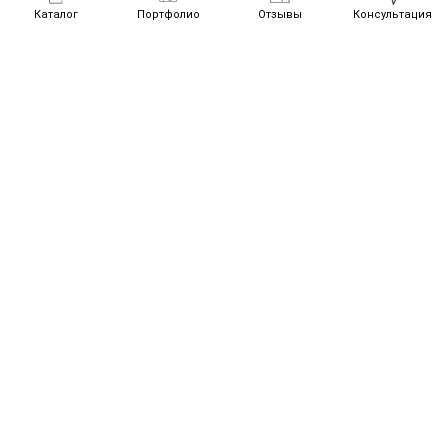
Каталог
Портфолио
Отзывы
Консультация
Забор из профнастила
Забор из штакетника