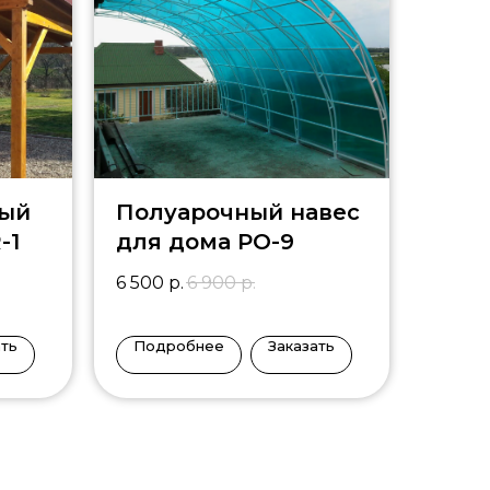
ный
Полуарочный навес
-1
для дома PO-9
6 500
р.
6 900
р.
ать
Подробнее
Заказать