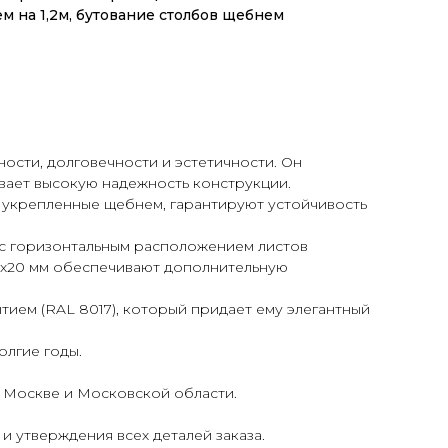
ем на 1,2м, бутование столбов щебнем
ости, долговечности и эстетичности. Он
ивает высокую надежность конструкции.
и укрепленные щебнем, гарантируют устойчивость
, с горизонтальным расположением листов
0х20 мм обеспечивают дополнительную
ием (RAL 8017), который придает ему элегантный
олгие годы.
в Москве и Московской области.
и утверждения всех деталей заказа.