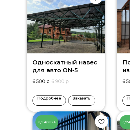
Односкатный навес
П
для авто ON-5
из
PO
6 500
р.
6 900
р.
6 
Подробнее
Заказать
П
6/14/2024
5/2