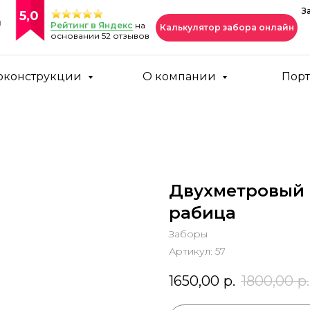
З
5,0
и
Рейтинг в Яндекс
на
Калькулятор забора онлайн
основании 52 отзывов
оконструкции
О компании
Пор
Двухметровый 
рабица
Заборы
Артикул:
57
1650,00
р.
1800,00
р.