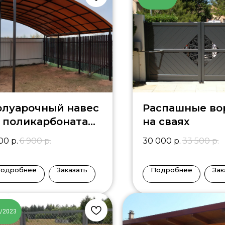
олуарочный навес
Распашные во
 поликарбоната
на сваях
-8
500
р.
6 900
р.
30 000
р.
33 500
р.
одробнее
Заказать
Подробнее
Зак
4/2023