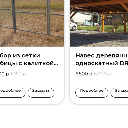
бор из сетки
Навес деревян
бицы с калиткой
односкатный DR
 распашными
00
р.
1 650
р.
6 500
р.
6 900
р.
оротами
одробнее
Заказать
Подробнее
Заказ