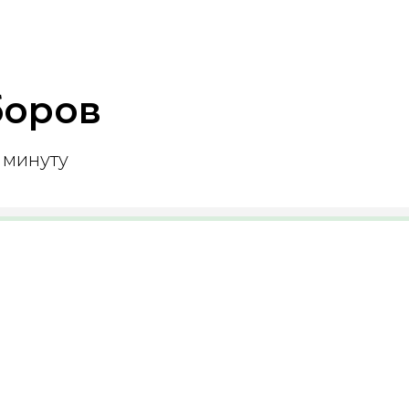
боров
 минуту