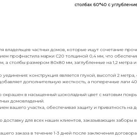
столбах 60*40 с углублени
я владельцев частных домов, которые ищут сочетание прочн
нием профнастила марки С20 толщиной 0,4 мм, что обеспеч
, а столбы размером 80х80 мм, заглубленные на 1,2 метра 
 уединения: конструкция является глухой, высотой 2 метра
добавляет дополнительную жесткость, а поперечные лаги 4
р окрашен в насыщенный шоколадный цвет с матовым покрыт
тных домовладений.
ем вашего участка, обеспечивая защиту и приватность на д
 доставку для всех наших клиентов, заказывающих заборы 
шего заказа в течение 1-3 дней после заключения договора 