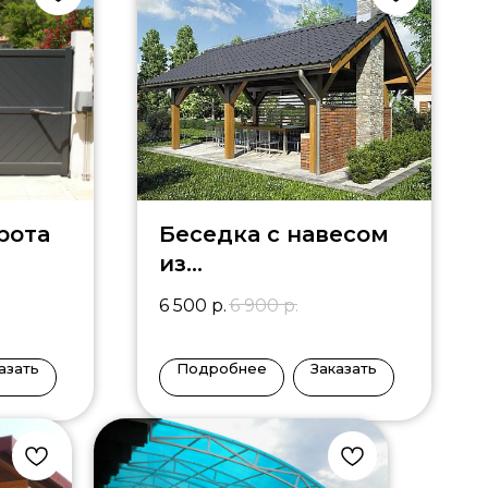
рота
Беседка с навесом
из
металлочерепицы
6 500
р.
6 900
р.
BS-9
азать
Подробнее
Заказать