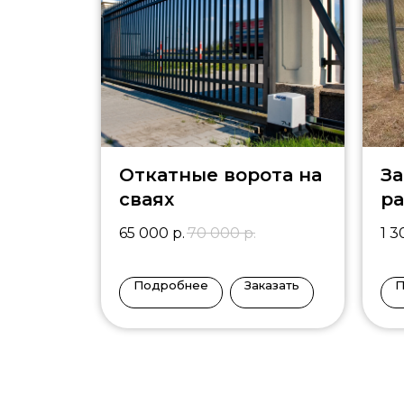
Откатные ворота на
За
сваях
ра
и
65 000
р.
70 000
р.
1 3
в
Подробнее
Заказать
П