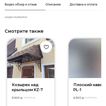
Видео обзор и отзыв
Описание
Доставка и оплата
скоро появится
Смотрите также
Козырек над
Плоский навес
крыльцом KZ-7
PL-1
6 500
р.
6 900
р.
6 500
р.
6 900
р.