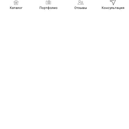
Каталог
Портфолио
Отзывы
Консультация
Получите
👍
🎁 1 из 3 подарков
💰 Расчет стоимости
🚀 -10% на монтаж
Портфолио наших работ