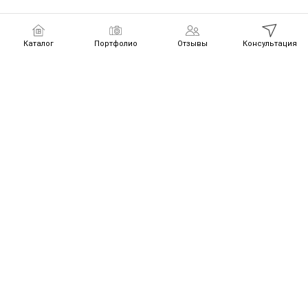
Каталог
Портфолио
Отзывы
Консультация
Получите
👍
🎁 1 из 3 подарков
💰 Расчет стоимости
🚀 -10% на монтаж