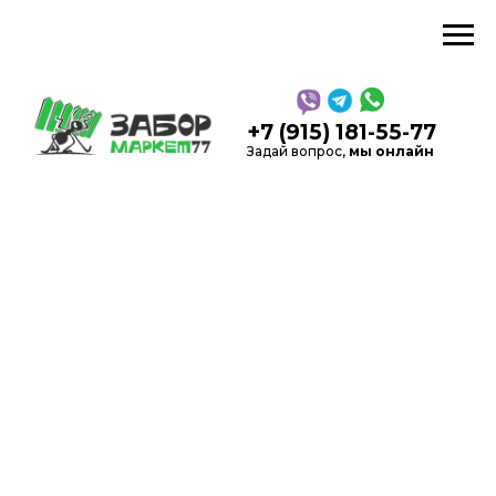
звонок
+7 (915) 181-55-77
Задай вопрос,
мы онлайн
5,0
Рейтинг в Яндекс
на
Каль
основании 52 отзывов
Производство, продажа
заборов и
ограждений
в Москве и области