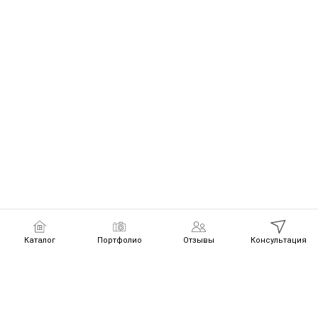
Каталог
Портфолио
Отзывы
Консультация
Получите
👍
🎁 1 из 3 подарков