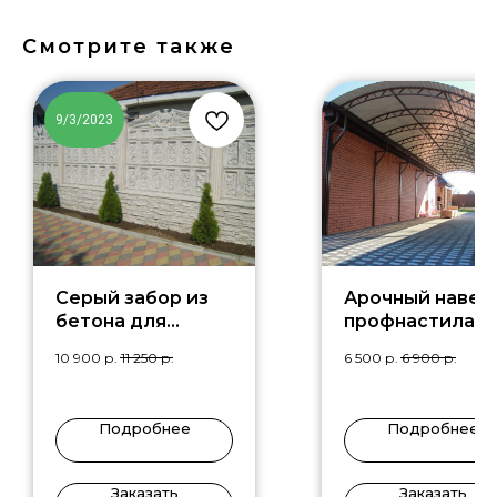
Смотрите также
9/3/2023
Серый забор из
Арочный навес 
бетона для
профнастила д
коттеджа
машины DM-5
10 900
р.
11 250
р.
6 500
р.
6 900
р.
Подробнее
Подробнее
Заказать
Заказать