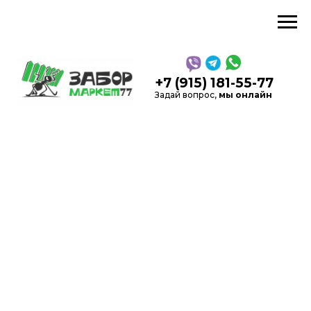
звонок
+7 (915) 181-55-77
Задай вопрос,
мы онлайн
5,0
Рейтинг в Яндекс
на
Каль
основании 52 отзывов
Производство, продажа
заборов и
ограждений
в Москве и области