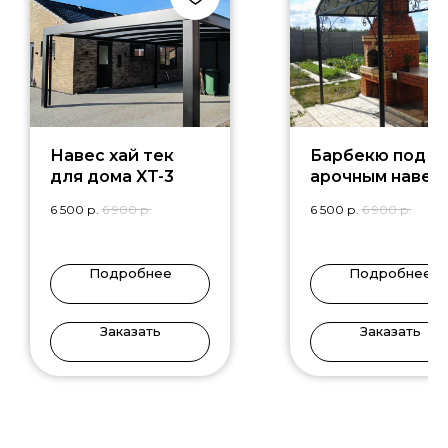
Навес хай тек
Барбекю под
для дома XT-3
арочным навес
MG-7
6 500
р.
6 900
р.
6 500
р.
6 900
р.
Подробнее
Подробнее
Заказать
Заказать