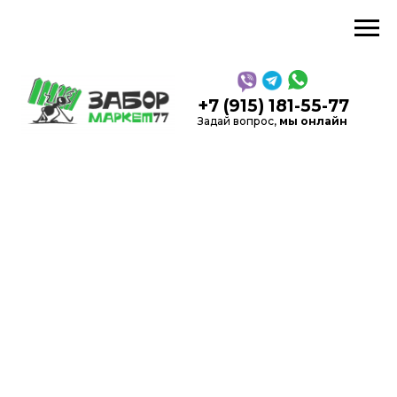
звонок
+7 (915) 181-55-77
Задай вопрос,
мы онлайн
5,0
Рейтинг в Яндекс
на
Каль
основании 52 отзывов
Производство, продажа
заборов и
ограждений
в Москве и области