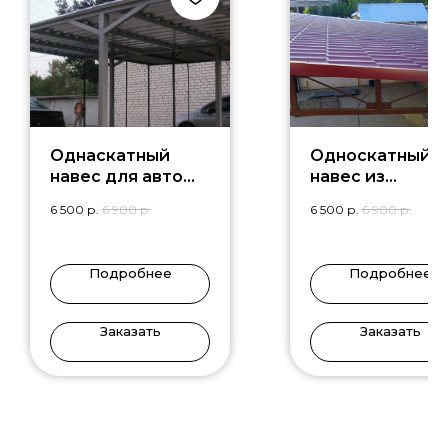
Однаскатный
Односкатный
навес для авто
навес из
PR-2
металлочереп
6 500
р.
6 900
р.
6 500
р.
6 900
р.
ы ON-8
Подробнее
Подробнее
Заказать
Заказать