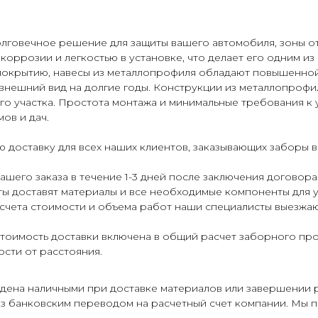
олговечное решение для защиты вашего автомобиля, зоны о
коррозии и легкостью в установке, что делает его одним и
окрытию, навесы из металлопрофиля обладают повышенной
внешний вид на долгие годы. Конструкции из металлопрофил
го участка. Простота монтажа и минимальные требования к 
ов и дач.
 доставку для всех наших клиентов, заказывающих заборы 
шего заказа в течение 1-3 дней после заключения договора 
ты доставят материалы и все необходимые компоненты для у
счета стоимости и объема работ наши специалисты выезжают
стоимость доставки включена в общий расчет заборного про
сти от расстояния.
дена наличными при доставке материалов или завершении 
аз банковским переводом на расчетный счет компании. Мы 