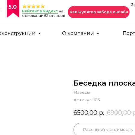
З
5,0
и
Рейтинг в Яндекс
на
Калькулятор забора онлайн
основании 52 отзывов
оконструкции
О компании
Пор
Беседка плоска
Навесы
Артикул:
313
6500,00
р.
6900,00
Рассчитать стоимость