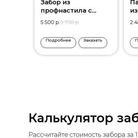
Забор из
Па
профнастила с
из
выделением
5 500
р.
5 750
р.
2 
столбов, с
декоративными
Подробнее
Заказать
П
вставками
Калькулятор за
Рассчитайте стоимость забора за 1