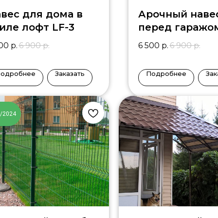
вес для дома в
Арочный наве
иле лофт LF-3
перед гаражо
500
р.
6 900
р.
6 500
р.
6 900
р.
одробнее
Заказать
Подробнее
Зак
6/2024