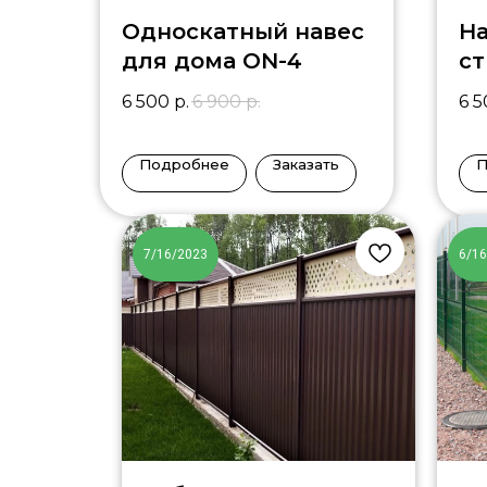
Односкатный навес
На
для дома ON-4
ст
6 500
р.
6 900
р.
6 
Подробнее
Заказать
П
7/16/2023
6/1