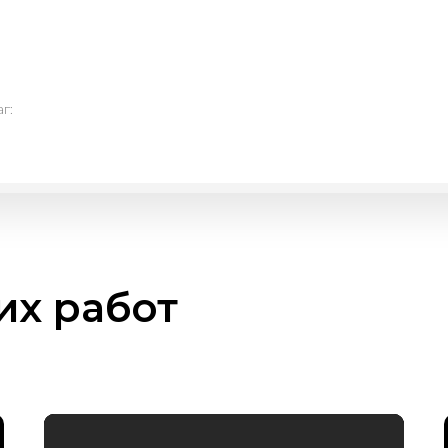
г:
х работ