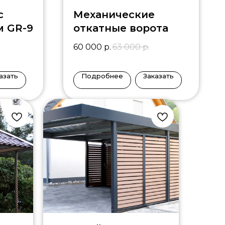
с
Механические
м GR-9
откатные ворота
60 000
р.
63 000
р.
азать
Подробнее
Заказать