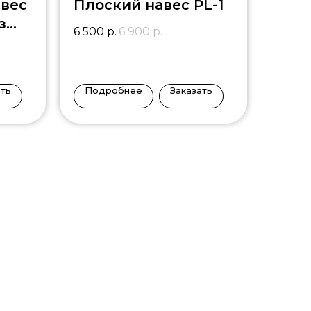
вес
Плоский навес PL-1
з
6 500
р.
6 900
р.
цы
ать
Подробнее
Заказать