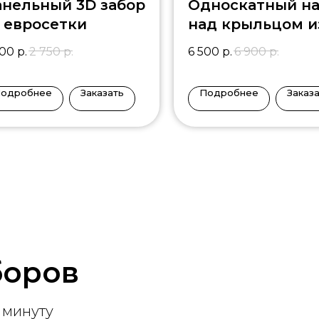
нельный 3D забор
Односкатный на
 евросетки
над крыльцом и
металлочерепи
400
р.
2 750
р.
6 500
р.
6 900
р.
KR-4
одробнее
Заказать
Подробнее
Заказ
боров
 минуту