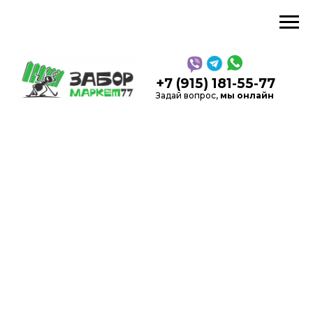
звонок
+7 (915) 181-55-77
Задай вопрос,
мы онлайн
5,0
Рейтинг в Яндекс
на
Каль
основании 52 отзывов
Производство, продажа
заборов и
ограждений
в Москве и области