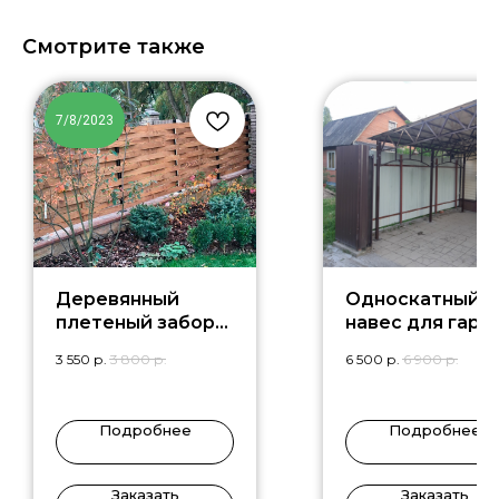
Смотрите также
7/8/2023
Деревянный
Односкатный
плетеный забор
навес для гара
для частного
GR-7
3 550
р.
3 800
р.
6 500
р.
6 900
р.
дома
Подробнее
Подробнее
Заказать
Заказать