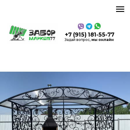
звонок
+7 (915) 181-55-77
Задай вопрос,
мы онлайн
5,0
Рейтинг в Яндекс
на
Каль
основании 52 отзывов
Производство, продажа
заборов и
ограждений
в Москве и области