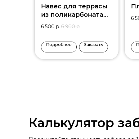
Навес для террасы
Пл
из поликарбоната
6 
TR-1
6 500
р.
6 900
р.
Подробнее
Заказать
П
Калькулятор за