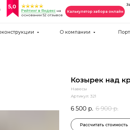
З
5,0
и
Рейтинг в Яндекс
на
Калькулятор забора онлайн
основании 52 отзывов
оконструкции
О компании
Пор
Козырек над к
Навесы
Артикул:
321
6 500
р.
6 900
р.
Рассчитать стоимость