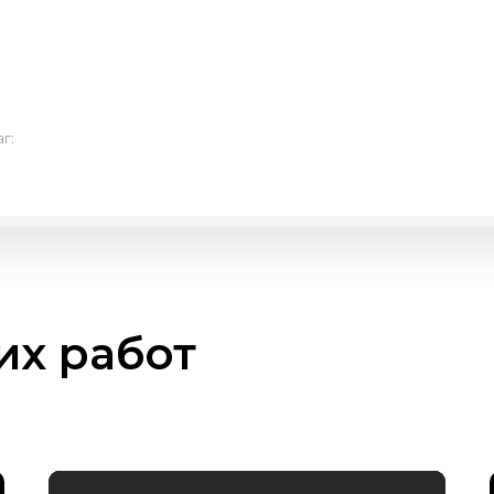
г:
х работ