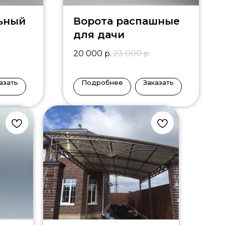
ьный
Ворота распашные
для дачи
20 000
р.
23 000
р.
азать
Подробнее
Заказать