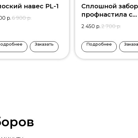
оский навес PL-1
Сплошной забор
профнастила с
500
р.
6 900
р.
калиткой
2 450
р.
2 700
р.
одробнее
Заказать
Подробнее
Заказ
боров