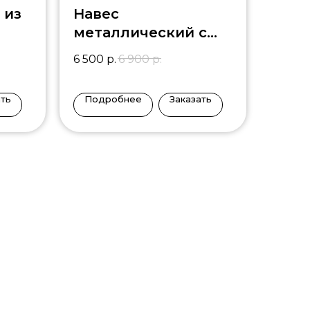
 из
Навес
металлический с
поликарбонатом
6 500
р.
6 900
р.
DM-3
ать
Подробнее
Заказать