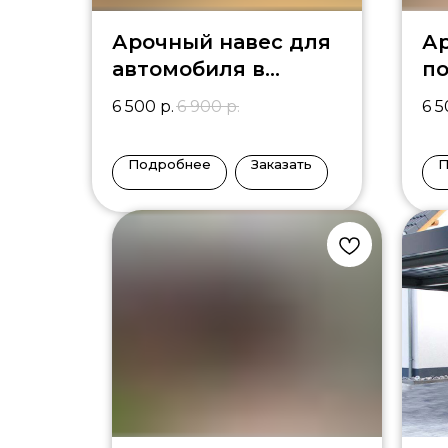
Арочный навес для
Ар
автомобиля в
п
частном доме DM-1
А
6 500
р.
6 900
р.
6 
Подробнее
Заказать
П