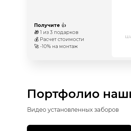
Получите
👍
🎁 1 из 3 подарков
Ша
💰 Расчет стоимости
🚀 -10% на монтаж
Портфолио наши
Видео установленных заборов