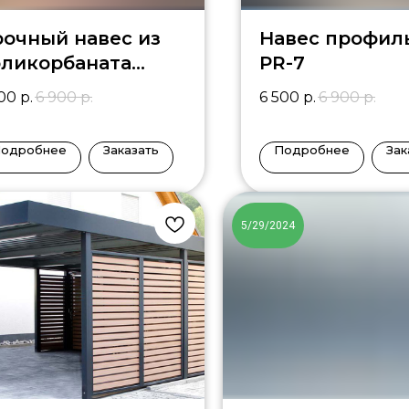
очный навес из
Навес профил
оликорбаната
PR-7
НП34
500
р.
6 900
р.
6 500
р.
6 900
р.
одробнее
Заказать
Подробнее
Зак
5/29/2024