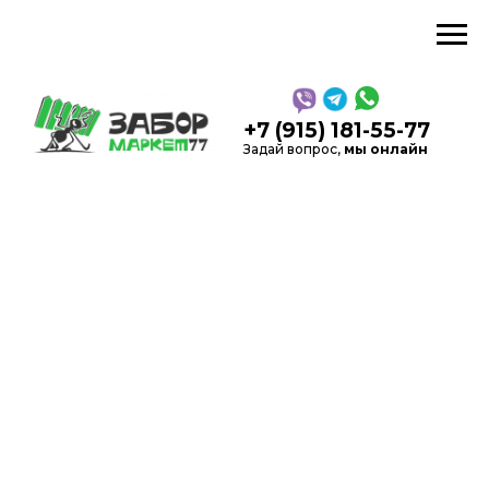
звонок
+7 (915) 181-55-77
Задай вопрос,
мы онлайн
5,0
Рейтинг в Яндекс
на
Каль
основании 52 отзывов
Производство, продажа
заборов и
ограждений
в Москве и области