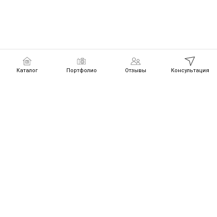
Каталог
Портфолио
Отзывы
Консультация
Получите
👍
🎁 1 из 3 подарков