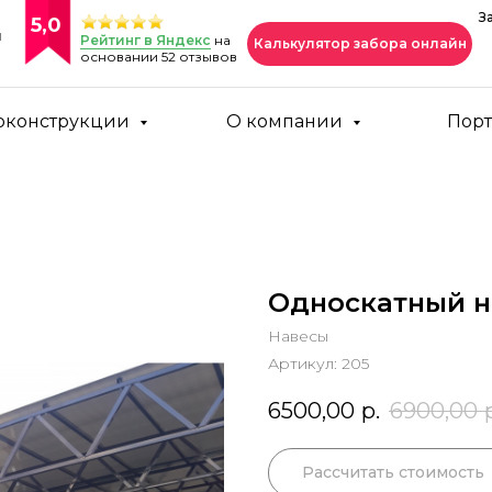
З
5,0
и
Рейтинг в Яндекс
на
Калькулятор забора онлайн
основании 52 отзывов
оконструкции
О компании
Пор
Односкатный н
Навесы
Артикул:
205
6500,00
р.
6900,00
Рассчитать стоимость