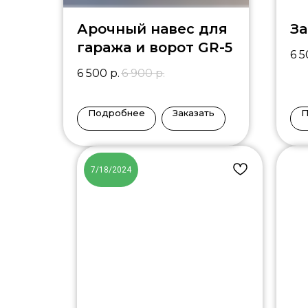
Арочный навес для
З
гаража и ворот GR-5
6 
6 500
р.
6 900
р.
Подробнее
Заказать
П
7/18/2024