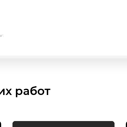
г:
х работ