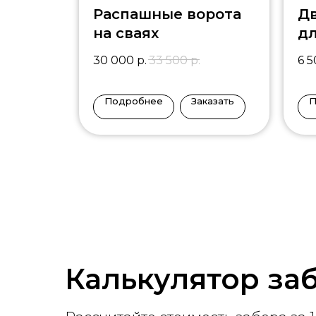
Распашные ворота
Дв
на сваях
дл
по
30 000
р.
33 500
р.
6 
Подробнее
Заказать
П
Калькулятор за