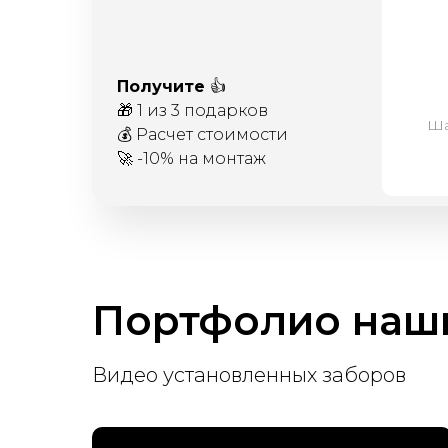
Получите
👍
🎁 1 из 3 подарков
Ша
💰 Расчет стоимости
🚀 -10% на монтаж
Портфолио наши
Видео установленных заборов