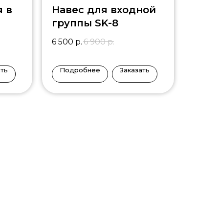
я в
Навес для входной
группы SK-8
6 500
р.
6 900
р.
ать
Подробнее
Заказать