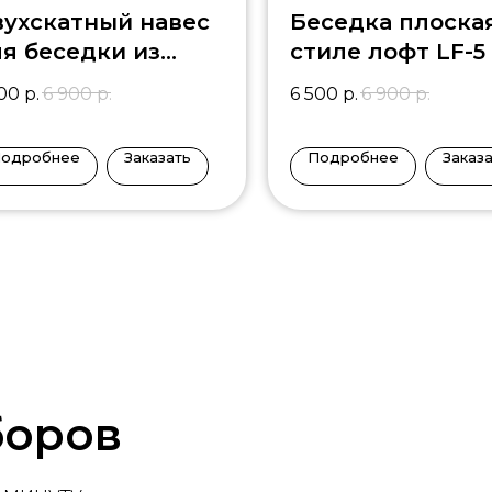
ухскатный навес
Беседка плоска
я беседки из
стиле лофт LF-5
ликарбоната DN-6
500
р.
6 900
р.
6 500
р.
6 900
р.
одробнее
Заказать
Подробнее
Заказ
боров