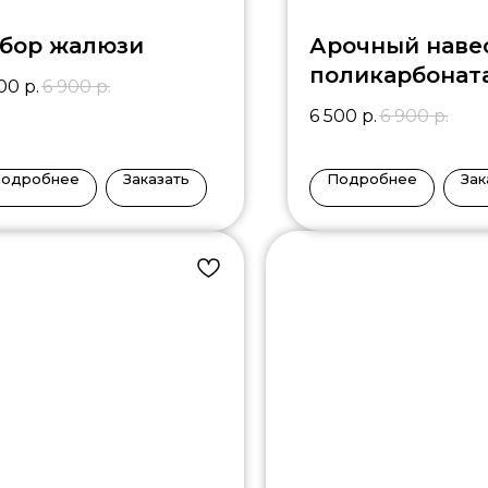
абор жалюзи
Арочный наве
поликарбонат
500
р.
6 900
р.
6 500
р.
6 900
р.
одробнее
Заказать
Подробнее
Зак