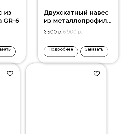
с из
Двухскатный навес
а GR-6
из металлопрофиля
DN-5
6 500
р.
6 900
р.
азать
Подробнее
Заказать